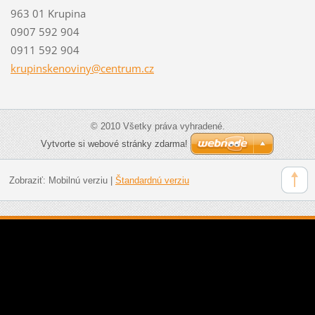
963 01 Krupina
0907 592 904
0911 592 904
krupinsk
enoviny@
centrum.
cz
© 2010 Všetky práva vyhradené.
Vytvorte si webové stránky zdarma!
Zobraziť:
Mobilnú verziu
|
Štandardnú verziu