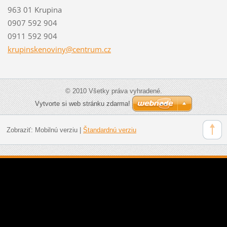
963 01 Krupina
0907 592 904
0911 592 904
krupinsk
enoviny@
centrum.
cz
© 2010 Všetky práva vyhradené.
Vytvorte si web stránku zdarma!
Zobraziť:
Mobilnú verziu
|
Štandardnú verziu