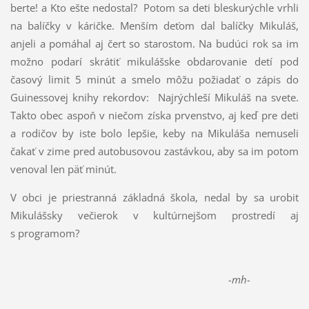
berte! a Kto ešte nedostal?
Potom sa deti bleskurýchle vrhli
na balíčky v káričke. Menším deťom dal balíčky Mikuláš,
anjeli a pomáhal aj čert so starostom. Na budúci rok sa im
možno podarí skrátiť mikulášske obdarovanie detí pod
časový limit 5 minút a smelo môžu požiadať o zápis do
Guinessovej knihy rekordov:
Najrýchleší Mikuláš na svete.
Takto obec aspoň v niečom získa prvenstvo, aj keď pre deti
a rodičov by iste bolo lepšie, keby na Mikuláša nemuseli
čakať v zime pred autobusovou zastávkou, aby sa im potom
venoval len päť minút.
V obci je priestranná základná škola, nedal by sa urobiť
Mikulášsky večierok v kultúrnejšom prostredí aj
s programom?
-mh-