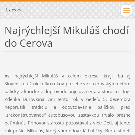
Cerovo
Najrýchlejší Mikuláš chodí
do Cerova
Asi najrýchlejší Mikuláš v celom okrese, kraji, ba aj
Slovensku už niekoľko rokov po sebe vozí cerovským deťom
balíčky v káričke v doprovode anjelov, čerta a starostu - Ing.
Zdenka Ďurovkina. Ani tento rok v nedeľu 5. decembra
neporušili tradíciu a odovzdávanie balíčkov pred
„zrekonštruovanou“ autobusovou zastávkou trvalo presne
päť minút. Príhovor starostu pozostával z viet: Deti, aj tento
rok prišiel Mikuláš, ktorý vám odovzdá balíčky, Berte si deti