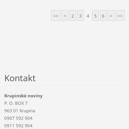
<<
<
2
3
4
5
6
>
>>
Kontakt
Krupinské noviny
P. O. BOX 7
963 01 Krupina
0907 592 904
0911 592 904